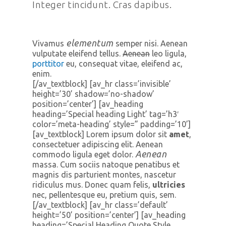
Integer tincidunt. Cras dapibus.
elementum
Vivamus
semper nisi. Aenean
vulputate eleifend tellus.
Aenean
leo ligula,
porttitor
eu, consequat vitae, eleifend ac,
enim.
[/av_textblock] [av_hr class=’invisible’
height=’30’ shadow=’no-shadow’
position=’center’] [av_heading
heading=’Special heading Light’ tag=’h3′
color=’meta-heading’ style=” padding=’10’]
[av_textblock] Lorem ipsum dolor sit
amet
,
consectetuer adipiscing elit. Aenean
Aenean
commodo ligula eget dolor.
massa. Cum sociis natoque penatibus et
magnis dis parturient montes, nascetur
ridiculus mus. Donec quam felis,
ultricies
nec, pellentesque eu, pretium quis, sem.
[/av_textblock] [av_hr class=’default’
height=’50’ position=’center’] [av_heading
heading=’Special Heading Quote Style