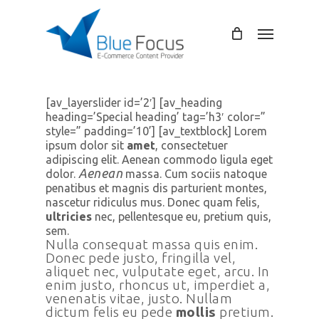
Skip
to
Menu
main
content
[av_layerslider id=’2′] [av_heading
heading=’Special heading’ tag=’h3′ color=”
style=” padding=’10’] [av_textblock] Lorem
ipsum dolor sit
amet
, consectetuer
adipiscing elit. Aenean commodo ligula eget
Aenean
dolor.
massa. Cum sociis natoque
penatibus et magnis dis parturient montes,
nascetur ridiculus mus. Donec quam felis,
ultricies
nec, pellentesque eu, pretium quis,
sem.
Nulla consequat massa quis enim.
Donec pede justo, fringilla vel,
aliquet nec, vulputate eget, arcu. In
enim justo, rhoncus ut, imperdiet a,
venenatis vitae, justo. Nullam
dictum felis eu pede
mollis
pretium.