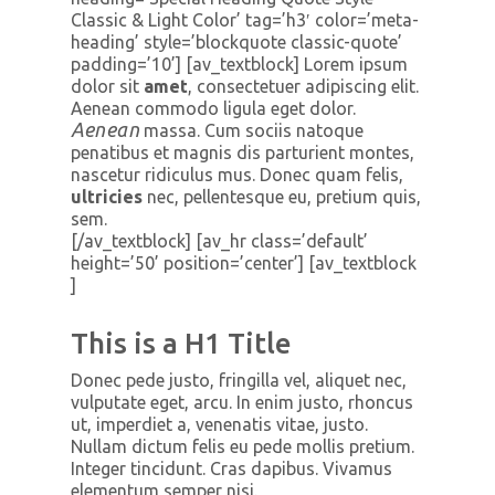
Classic & Light Color’ tag=’h3′ color=’meta-
heading’ style=’blockquote classic-quote’
padding=’10’] [av_textblock] Lorem ipsum
dolor sit
amet
, consectetuer adipiscing elit.
Aenean commodo ligula eget dolor.
Aenean
massa. Cum sociis natoque
penatibus et magnis dis parturient montes,
nascetur ridiculus mus. Donec quam felis,
ultricies
nec, pellentesque eu, pretium quis,
sem.
[/av_textblock] [av_hr class=’default’
height=’50’ position=’center’] [av_textblock
]
This is a H1 Title
Donec pede justo, fringilla vel, aliquet nec,
vulputate eget, arcu. In enim justo, rhoncus
ut, imperdiet a, venenatis vitae, justo.
Nullam dictum felis eu pede mollis pretium.
Integer tincidunt. Cras dapibus. Vivamus
elementum semper nisi.