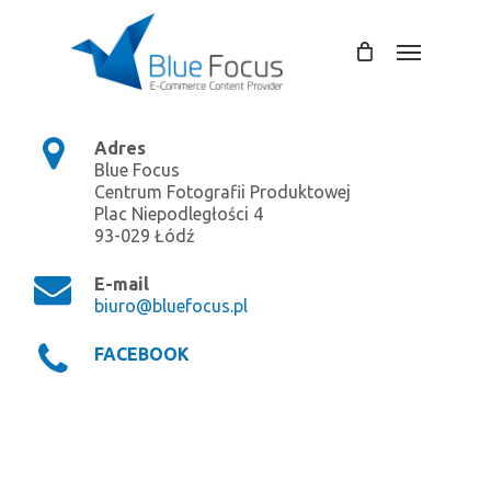
Skip
to
Menu
main
content
Adres
Blue Focus
Centrum Fotografii Produktowej
Plac Niepodległości 4
93-029 Łódź
E-mail
biuro@bluefocus.pl
FACEBOOK